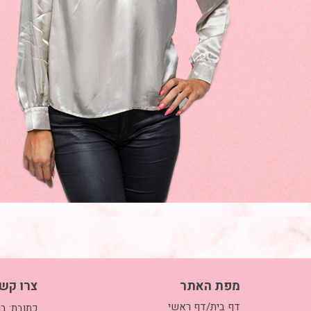
מפת האתר
צרו קש
דף בית/דף ראשי