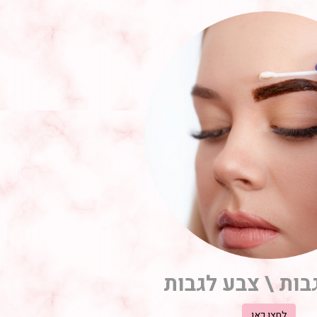
בות \ צבע לגבות
לחצו כאן