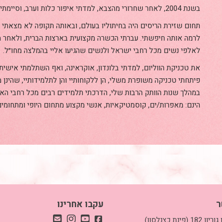
בשנת 2004, לאחר שחרורי מהצבא, למדתי איפור כלות וערב, וסיימתי את לימודי בהצטיינות מרובה.
תחום שזירת הריסים היה בחיתוליו בעולם, ובאותה תקופה לא מצאתי
לרמה אותה חיפשתי. עברתי הכשרה מקצועית בארצות הברית, ולאחר מ
לאלפי נשים מכל רחבי ישראל ולנשים שהגיעו אליי בהמלצה מחו״ל.
את טכניקת הווליום, למדתי בלונדון, אוקראינה, ואף השתלמתי אישי
פיתחתי טכניקה משופרת משלי, הן ללקוחותיי והן לתלמידותיי, שהינן 
במהלך שנות הוותק הרבות שלי, הדרכתי תלמידים רבים מכל רחבי הארץ
הינם: מאפרות/ים, קוסמטיקאיות, אנשי מקצוע מתחום היופי ומתחומים
ר
עקבו אחרינו
כתובת: בן גוריון 182 (פינת כצנלסון)