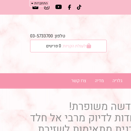
התחברות
טלפון: 03-5733700
לעגלת הקניות:
0
פריטים
גלריה
מדיה
צרו קשר
דשה משופרת!
ות לדיוק מרבי אל חלד
נית מתאימות לשזירת