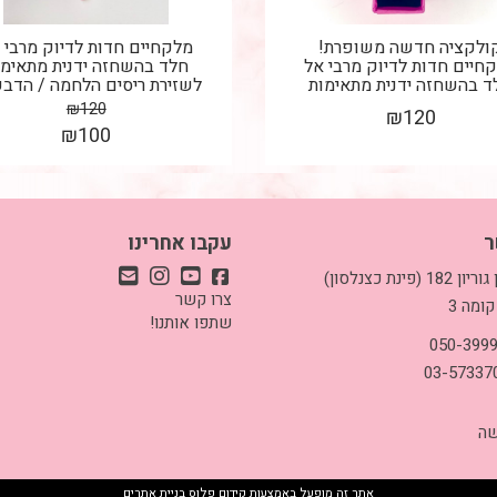
ולקציה חדשה משופרת!
מלקחיים חדות לדיוק מרבי 
חיים חדות לדיוק מרבי אל
חלד בהשחזה ידנית מתאימו
ד בהשחזה ידנית מתאימות
לשזירת ריסים הלחמה / הדבקה
לשזירת...
₪
120
₪
120
₪
100
ר
עקבו אחרינו
כתובת: בן גוריון 182 (פינת כצנלסון)
צרו קשר
קומה 3
שתפו אותנו!
שה
אתר זה מופעל באמצעות
קידום פלוס
בניית אתרים