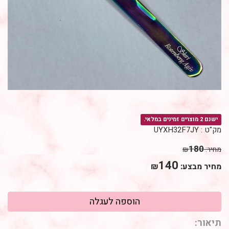
ישנם 2 מוצרים זמינים במלאי.
מק"ט :
UYXH32F7JY
180
מחיר:
₪
140
מחיר מבצע:
₪
תיאור: