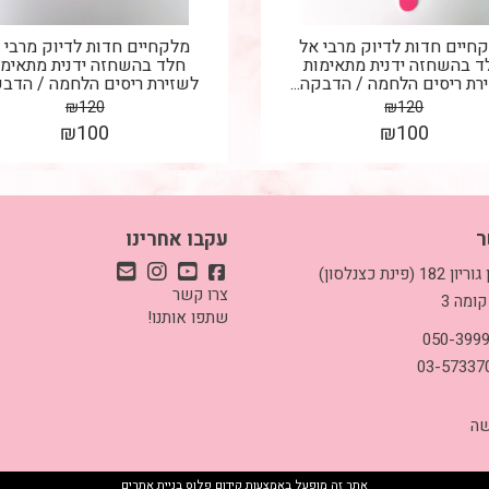
חיים חדות לדיוק מרבי אל
מלקחיים חדות לדיוק מרבי 
ד בהשחזה ידנית מתאימות
חלד בהשחזה ידנית מתאימו
רת ריסים הלחמה / הדבקה...
לשזירת ריסים הלחמה / הדבקה
₪
120
₪
120
₪
100
₪
100
ר
עקבו אחרינו
כתובת: בן גוריון 182 (פינת כצנלסון)
צרו קשר
קומה 3
שתפו אותנו!
שה
אתר זה מופעל באמצעות
קידום פלוס
בניית אתרים