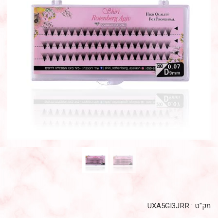
מק"ט :
UXA5GI3JRR