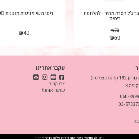
ר ג'ל הסרה מהיר - להלחמת
ריסי משי מניפות מוכנות 40D
ריסים
₪
70
₪
40
₪
60
ר
עקבו אחרינו
כתובת: בן גוריון 182 (פינת כצנלסון)
צרו קשר
קומה 3
שתפו אותנו!
שה
אתר זה מופעל באמצעות
קידום פלוס
בניית אתרים