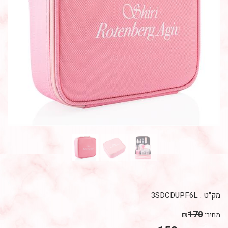
מק"ט :
3SDCDUPF6L
170
מחיר:
₪