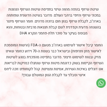
שיטת שיזוף בהתזה מהווה שינוי בתפיסת שיטות השיזוף הנהוגות
במכוני שיזוף והיופי ברחבי העולם. מדובר בשיטה חדשנית שפותחה
בארה"ב, לקבלת שיזוף בגוון חום ברונזה מדהים. חומר השיזוף מיוצר
בהשגחה מדעית וקפדנית לשם קבלת תוצאות מרביות ובטוחות, והוא
מבוסס בעיקר על סוכר תלת-פחמני הנקרא DHA
החומר קיבל אישור לשימוש בארה"ב מטעם ה-FDA (הרשות המוסמכת
לאישור מזון ותרופות) ובישראל כבר בשנות ה-70 וידוע כחומר שאינו
מזיק ובטוח לשימוש חיצוני. מדובר בתפיסה מהפכנית בנוגע לשיטות
השיזוף הקיימות בשוק כדוגמת מיטות שיזוף שנתגלו כמזיקות לבריאות.
אנו דוגלים באיכות השירות, אמינות ומצוינות. קהל לקוחותינו זוכה ליחס
אישי וסבלני עד לקבלת הגוון המושלם עבורך!