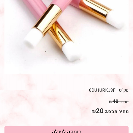
מק"ט :
0DU1URKJ8F
40
מחיר:
₪
20
מחיר מבצע:
₪