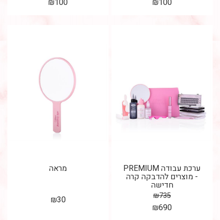
₪
100
₪
100
ערכת עבודה PREMIUM
מראה
- מוצרים להדבקה קרה
חדישה
₪
735
₪
30
₪
690