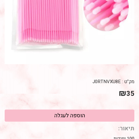
מק"ט :
J0RTNVXU8E
₪
35
תיאור:
100 יחידות